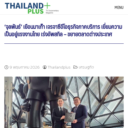
Skip
THAILANDPLUS NEWS
MENU
to
content
‘จุลพันธ์’ เยือนมาเก๊า เจรจาซีอีโอธุรกิจภาคบริการ เยี่ยมความ
เป็นอยู่แรงงานไทย เร่งอัพสกิล – ขยายตลาดต่างประเทศ
9 พฤษภาคม 2026
Thailandplus
เศรษฐกิจ