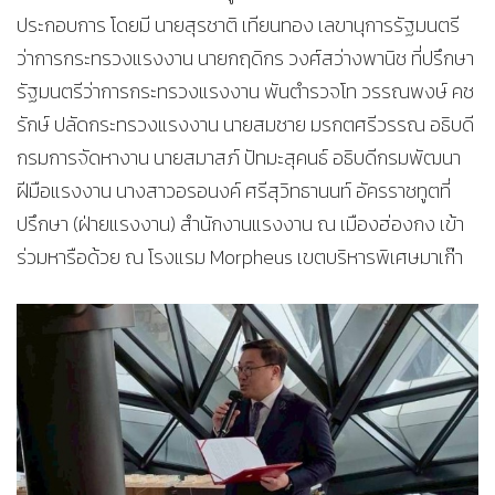
ประกอบการ โดยมี นายสุรชาติ เทียนทอง เลขานุการรัฐมนตรี
ว่าการกระทรวงแรงงาน นายกฤดิกร วงศ์สว่างพานิช ที่ปรึกษา
รัฐมนตรีว่าการกระทรวงแรงงาน พันตำรวจโท วรรณพงษ์ คช
รักษ์ ปลัดกระทรวงแรงงาน นายสมชาย มรกตศรีวรรณ อธิบดี
กรมการจัดหางาน นายสมาสภ์ ปัทมะสุคนธ์ อธิบดีกรมพัฒนา
ฝีมือแรงงาน นางสาวอรอนงค์ ศรีสุวิทธานนท์ อัครราชทูตที่
ปรึกษา (ฝ่ายแรงงาน) สำนักงานแรงงาน ณ เมืองฮ่องกง เข้า
ร่วมหารือด้วย ณ โรงแรม Morpheus เขตบริหารพิเศษมาเก๊า