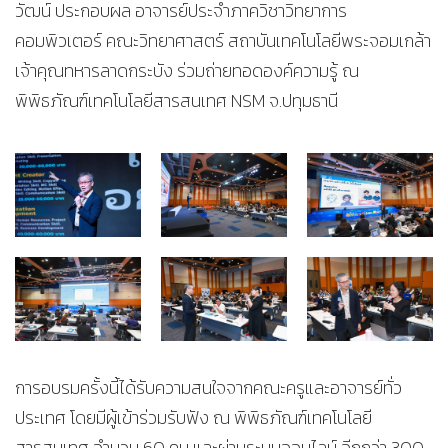
วัฒน์ ประกอบผล อาจารย์ประจำภาควิชาวิทยาการ
คอมพิวเตอร์ คณะวิทยาศาสตร์ สถาบันเทคโนโลยีพระจอมเกล้า
เจ้าคุณทหารลาดกระบัง ร่วมถ่ายทอดองค์ความรู้ ณ
พิพิธภัณฑ์เทคโนโลยีสารสนเทศ NSM จ.ปทุมธานี
การอบรมครั้งนี้ได้รับความสนใจจากคณะครูและอาจารย์ทั่ว
ประเทศ โดยมีผู้เข้าร่วมรับฟัง ณ พิพิธภัณฑ์เทคโนโลยี
สารสนเทศ จำนวน 60 คน และผ่านระบบออนไลน์ อีกกว่า 300