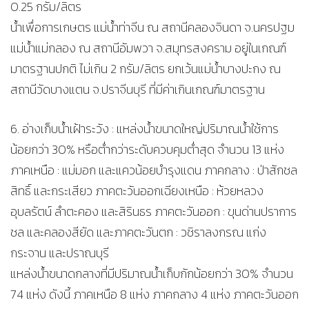
0.25 กรัม/ลิตร
น้ำเพื่อการเกษตร แม่น้ำท่าจีน ณ สถานีคลองจินดา จ.นครปฐม
แม่น้ำแม่กลอง ณ สถานีอัมพวา จ.สมุทรสงคราม อยู่ในเกณฑ์
มาตรฐานปกติ ไม่เกิน 2 กรัม/ลิตร ยกเว้นแม่น้ำบางปะกง ณ
สถานีวัดบางแตน จ.ปราจีนบุรี ที่มีค่าเกินเกณฑ์มาตรฐาน
6. อ่างเก็บน้ำเฝ้าระวัง : แหล่งน้ำขนาดใหญ่ปริมาณน้ำใช้การ
น้อยกว่า 30% หรือต่ำกว่าระดับควบคุมต่ำสุด จำนวน 13 แห่ง
ภาคเหนือ : แม่มอก และแควน้อยบำรุงแดน ภาคกลาง : ป่าสักชล
สิทธิ์ และกระเสียว ภาคตะวันออกเฉียงเหนือ : ห้วยหลวง
อุบลรัตน์ ลำตะคอง และสิรินธร ภาคตะวันออก : ขุนด่านปราการ
ชล และคลองสียัด และภาคตะวันตก : วชิราลงกรณ แก่ง
กระจาน และปราณบุรี
แหล่งน้ำขนาดกลางที่มีปริมาณน้ำเก็บกักน้อยกว่า 30% จำนวน
74 แห่ง ดังนี้ ภาคเหนือ 8 แห่ง ภาคกลาง 4 แห่ง ภาคตะวันออก