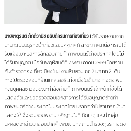
นายจาตุรนต์ ภักดีวานิช อธิบดีกรมการท่องเที่ยว
ได้รับรายงานจาก
นายทะเบียนธุรกิจนำเที่ยวและมัคคุเทศก์ สาขาภาคเหนือ กรณีได้
รับแจ้งเบาะแสการลักลอบถ่ายทำภาพยนตร์ต่างประเทศโดยไม่
ได้รับอนุญาต เมื่อวันพฤหัสบดีที่ 7 พฤษภาคม 2569 โดยร่วม
กับตำรวจท่องเที่ยวเชียงใหม่ งานสืบสวน กก.2 บก.ทท.2 เดิน
ทางไปตรวจสอบที่ร้านแกลเลอรี่แห่งหนึ่งในอำเภอหางดง พบ
กลุ่มบุคคลชาวจีนขณะกำลังถ่ายทำภาพยนตร์ เจ้าหน้าที่จึงได้
แสดงตัวและขอตรวจสอบเอกสารการได้รับอนุญาตถ่ายทำ
ภาพยนตร์ต่างประเทศในประเทศไทย ปรากฏว่าไม่สามารถนำมา
แสดงได้ จึงรวบรวมพยานหลักฐานในที่เกิดเหตุ และนำกลุ่ม
บุคคลดังกล่าวมาสอบปากคำเพิ่มเติมที่สถานีตำรวจภูธรหางดง