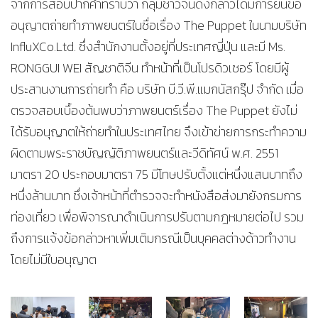
จากการสอบปากคำทราบว่า กลุ่มชาวจีนดังกล่าวได้มีการยื่นขอ
อนุญาตถ่ายทำภาพยนตร์ในชื่อเรื่อง The Puppet ในนามบริษัท
InfluXCo.Ltd. ซึ่งสำนักงานตั้งอยู่ที่ประเทศญี่ปุ่น และมี Ms.
RONGGUI WEI สัญชาติจีน ทำหน้าที่เป็นโปรดิวเซอร์ โดยมีผู้
ประสานงานการถ่ายทำ คือ บริษัท บี.วี.พี.แมกนัสกรุ๊ป จำกัด เมื่อ
ตรวจสอบเบื้องต้นพบว่าภาพยนตร์เรื่อง The Puppet ยังไม่
ได้รับอนุญาตให้ถ่ายทำในประเทศไทย จึงเข้าข่ายการกระทำความ
ผิดตามพระราชบัญญัติภาพยนตร์และวีดิทัศน์ พ.ศ. 2551
มาตรา 20 ประกอบมาตรา 75 มีโทษปรับตั้งแต่หนึ่งแสนบาทถึง
หนึ่งล้านบาท ซึ่งเจ้าหน้าที่ตำรวจจะทำหนังสือส่งมายังกรมการ
ท่องเที่ยว เพื่อพิจารณาดำเนินการปรับตามกฎหมายต่อไป รวม
ถึงการแจ้งข้อกล่าวหาเพิ่มเติมกรณีเป็นบุคคลต่างด้าวทำงาน
โดยไม่มีใบอนุญาต