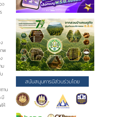
รวจ
าร
ึง
ขภาพ
าง
ตาม
ับ
สนับสนุนการมีส่วนร่วมโดย
ง
งสถาน
 มี
ให้