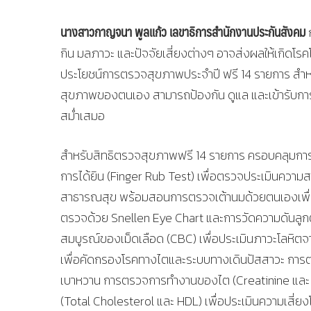
นางสาวกาญจนา พูลแก้ว เลขาธิการสำนักงานประกันสังคม
ก
กิน มลภาวะ และปัจจัยเสี่ยงต่างๆ อาจส่งผลให้เกิด
ประโยชน์การตรวจสุขภาพประจำปี ฟรี 14 รายการ สำหรับผ
สุขภาพของตนเอง สามารถป้องกัน ดูแล และเข้ารับการ
สม่ำเสมอ
สำหรับสิทธิตรวจสุขภาพฟรี 14 รายการ ครอบคลุมก
การได้ยิน (Finger Rub Test) เพื่อตรวจประเมินควา
สาธารณสุข พร้อมสอนการตรวจเต้านมด้วยตนเองเพื่อเ
ตรวจด้วย Snellen Eye Chart และการวัดความดันลู
สมบูรณ์ของเม็ดเลือด (CBC) เพื่อประเมินภาวะโลหิต
เพื่อคัดกรองโรคทางไตและระบบทางเดินปัสสาวะ การตร
เบาหวาน การตรวจการทำงานของไต (Creatinine และ e
(Total Cholesterol และ HDL) เพื่อประเมินความเสี่ย