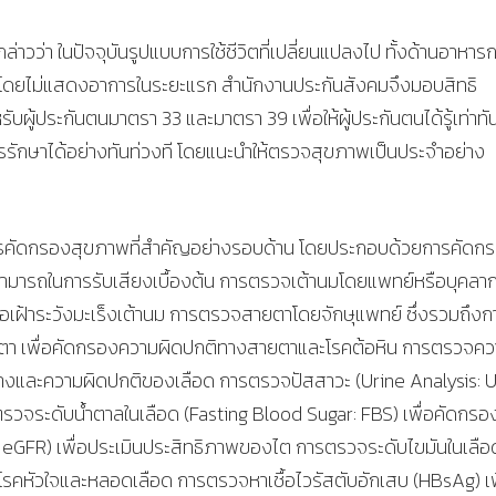
ล่าวว่า ในปัจจุบันรูปแบบการใช้ชีวิตที่เปลี่ยนแปลงไป ทั้งด้านอาหาร
โรคโดยไม่แสดงอาการในระยะแรก สำนักงานประกันสังคมจึงมอบสิทธิ
ู้ประกันตนมาตรา 33 และมาตรา 39 เพื่อให้ผู้ประกันตนได้รู้เท่าทั
รักษาได้อย่างทันท่วงที โดยแนะนำให้ตรวจสุขภาพเป็นประจำอย่าง
ารคัดกรองสุขภาพที่สำคัญอย่างรอบด้าน โดยประกอบด้วยการคัดก
มสามารถในการรับเสียงเบื้องต้น การตรวจเต้านมโดยแพทย์หรือบุคลา
ฝ้าระวังมะเร็งเต้านม การตรวจสายตาโดยจักษุแพทย์ ซึ่งรวมถึงก
กตา เพื่อคัดกรองความผิดปกติทางสายตาและโรคต้อหิน การตรวจค
จางและความผิดปกติของเลือด การตรวจปัสสาวะ (Urine Analysis: 
วจระดับน้ำตาลในเลือด (Fasting Blood Sugar: FBS) เพื่อคัดกรอ
GFR) เพื่อประเมินประสิทธิภาพของไต การตรวจระดับไขมันในเลือ
งโรคหัวใจและหลอดเลือด การตรวจหาเชื้อไวรัสตับอักเสบ (HBsAg) เพ