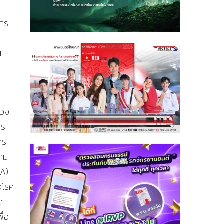
การ
น
รอง
กร
าร
วาม
UA)
งโรค
ด
ื่อ