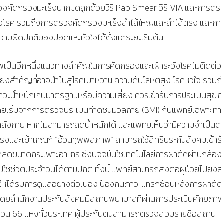
วจคัดกรองมะเร็งปากมดลูกด้วยวิธี Pap Smear วิธี VIA และการต
ของโรค รวมถึงการตรวจคัดกรองมะเร็งลำไส้ใหญ่และลำไส้ตรง และก
ามผิดปกติของปอดและหัวใจได้ตั้งแต่ระยะเริ่มต้น
เป็นอีกหนึ่งแนวทางสำคัญในการคัดกรองและเฝ้าระวังโรคไม่ติดต่อ
สี่ยงสำคัญที่อาจนำไปสู่โรคเบาหวาน ความดันโลหิตสูง โรคหัวใจ รวมถ
ีภาวะน้ำหนักเกินมาตรฐานหรือมีความเสี่ยง ควรเข้ารับการประเมินสุ
โดยเริ่มจากการตรวจประเมินค่าดัชนีมวลกาย (BMI) กับแพทย์เฉพาะท
งกาย หากไม่สามารถลดน้ำหนักได้ และแพทย์เห็นว่ามีความจำเป็น
นแรงและเข้าเกณฑ์ “อ้วนทุพพลภาพ” สามารถใช้สิทธิประกันสังคมเข้าร
ัดลดขนาดกระเพาะอาหาร ซึ่งปัจจุบันใช้เทคโนโลยีการผ่าตัดผ่านกล้อ
ช้ชีวิตประจำวันได้ตามปกติ ทั้งนี้ แพทย์สามารถส่งต่อผู้ป่วยไปยั
ห้ได้รับการดูแลอย่างต่อเนื่อง ป้องกันภาวะแทรกซ้อนหลังการผ่าตัด
ย โดยสำนักงานประกันสังคมมีสถานพยาบาลที่ผ่านการประเมินศักยภาพ
วน 66 แห่งทั่วประเทศ ผู้ประกันตนสามารถตรวจสอบรายชื่อสถาน