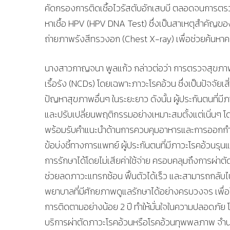
คัดกรองการติดเชื้อไวรัสตับอักเสบบี ตลอดจนการตร
หาเชื้อ HPV (HPV DNA Test) ซึ่งเป็นสาเหตุสำคัญ
ถ่ายภาพรังสีทรวงอก (Chest X-ray) เพื่อช่วยค้นหาคว
นางสาวกาญจนา พูลแก้ว กล่าวต่อว่า การตรวจสุขภาพ
เรื้อรัง (NCDs) โดยเฉพาะภาวะโรคอ้วน ซึ่งเป็นปัจจัยเ
ปัญหาสุขภาพอื่นๆ ในระยะยาว ดังนั้น ผู้ประกันตนที่ม
และปรับเปลี่ยนพฤติกรรมอย่างเหมาะสมตั้งแต่เนิ่นๆ 
พร้อมรับคำแนะนำด้านการควบคุมอาหารและการออกกำลั
ข้อบ่งชี้ทางการแพทย์ ผู้ประกันตนที่มีภาวะโรคอ้วนรุ
การรักษาได้โดยไม่เสียค่าใช้จ่าย ครอบคลุมถึงการผ่าต
ช่วยลดภาวะแทรกซ้อน ฟื้นตัวได้เร็ว และสามารถกลับไปใ
พยาบาลที่มีศักยภาพดูแลรักษาได้อย่างครบวงจร เพื่อใ
การติดตามอย่างน้อย 2 ปี ทำให้มั่นใจในความปลอดภั
บริการผ่าตัดภาวะโรคอ้วนหรือโรคอ้วนทุพพลภาพ จำน