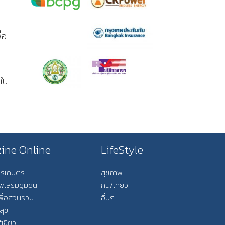
่อ
ใน
ine Online
LifeStyle
การเกษตร
สุขภาพ
ีพเสริมชุมชน
กิน/เที่ยว
พื่อส่วนรวม
อื่นๆ
สุข
ีเขียว