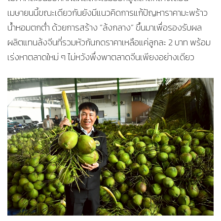
เมษายนนี้ขณะเดียวกันยังมีแนวคิดการแก้ปัญหาราคามะพร้าว
น้ำหอมตกต่ำ ด้วยการสร้าง “ล้งกลาง” ขึ้นมาเพื่อรองรับผล
ผลิตแทนล้งจีนที่รวมหัวกันกดราคาเหลือแค่ลูกละ 2 บาท พร้อม
เร่งหาตลาดใหม่ ๆ ไม่หวังพึ่งพาตลาดจีนเพียงอย่างเดียว