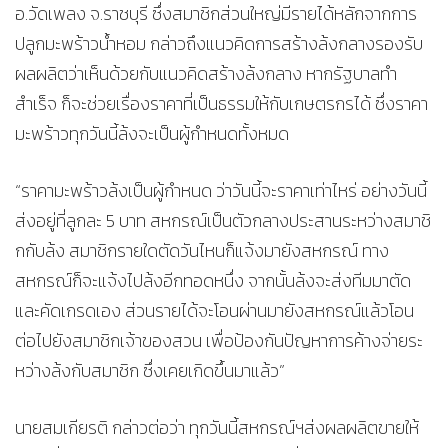
อ.วัดเพลง จ.ราชบุรี ซึ่งสมาชิกส่วนใหญ่มีรายได้หลักจากการ
ปลูกมะพร้าวน้ำหอม กล่าวถึงแนวคิดการสร้างล้งกลางรองรับ
ผลผลิตว่าเห็นด้วยกับแนวคิดสร้างล้งกลาง หากรัฐบาลทำ
สำเร็จ ก็จะช่วยเรื่องราคาที่เป็นธรรมให้กับเกษตรกรได้ ซึ่งราคา
มะพร้าวทุกวันนี้ล้งจะเป็นผู้กำหนดทั้งหมด
“ราคามะพร้าวล้งเป็นผู้กำหนด ว่าวันนี้จะราคาเท่าไหร่ อย่างวันนี้
ส่งอยู่ที่ลูกละ 5 บาท สหกรณ์เป็นตัวกลางประสานระหว่างสมาชิ
กกับล้ง สมาชิกรายใดตัดวันไหนก็แจ้งมายังสหกรณ์ ทาง
สหกรณ์ก็จะแจ้งไปล้งอีกทอดหนึ่ง จากนั้นล้งจะส่งทีมมาตัด
และคัดเกรดเอง ส่วนรายได้จะโอนผ่านมายังสหกรณ์แล้วโอน
ต่อไปยังสมาชิกเจ้าของสวน เพื่อป้องกันปัญหาการค้างจ่ายระ
หว่างล้งกับสมาชิก ซึ่งเคยเกิดขึ้นมาแล้ว”
นายสมเกียรติ กล่าวต่อว่า ทุกวันนี้สหกรณ์ฯส่งผลผลิตขายให้