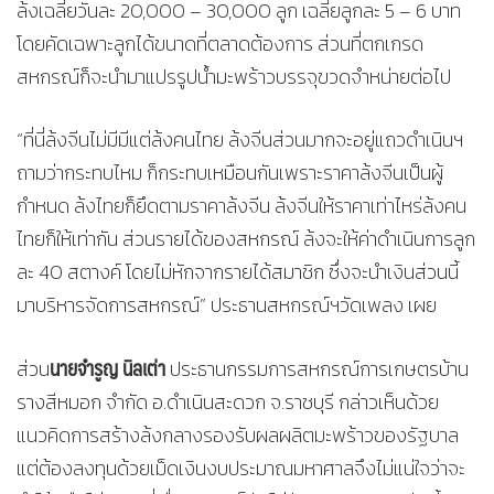
ล้งเฉลี่ยวันละ 20,000 – 30,000 ลูก เฉลี่ยลูกละ 5 – 6 บาท
โดยคัดเฉพาะลูกได้ขนาดที่ตลาดต้องการ ส่วนที่ตกเกรด
สหกรณ์ก็จะนำมาแปรรูปน้ำมะพร้าวบรรจุขวดจำหน่ายต่อไป
“ที่นี่ล้งจีนไม่มีมีแต่ล้งคนไทย ล้งจีนส่วนมากจะอยู่แถวดำเนินฯ
ถามว่ากระทบไหม ก็กระทบเหมือนกันเพราะราคาล้งจีนเป็นผู้
กำหนด ล้งไทยก็ยึดตามราคาล้งจีน ล้งจีนให้ราคาเท่าไหร่ล้งคน
ไทยก็ให้เท่ากัน ส่วนรายได้ของสหกรณ์ ล้งจะให้ค่าดำเนินการลูก
ละ 40 สตางค์ โดยไม่หักจากรายได้สมาชิก ซึ่งจะนำเงินส่วนนี้
มาบริหารจัดการสหกรณ์” ประธานสหกรณ์ฯวัดเพลง เผย
นายจำรูญ นิลเต่า
ส่วน
ประธานกรรมการสหกรณ์การเกษตรบ้าน
รางสีหมอก จำกัด อ.ดำเนินสะดวก จ.ราชบุรี กล่าวเห็นด้วย
แนวคิดการสร้างล้งกลางรองรับผลผลิตมะพร้าวของรัฐบาล
แต่ต้องลงทุนด้วยเม็ดเงินงบประมาณมหาศาลจึงไม่แน่ใจว่าจะ