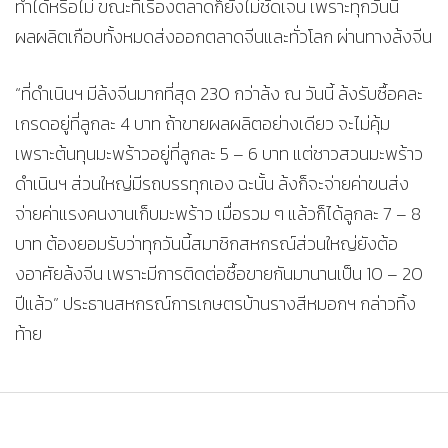
ทำได้หรือไม่ ขณะที่เรื่องตลาดก็ยังไม่ชัดเจน เพราะทุกวันนี้
ผลผลิตเกือบทั้งหมดส่งออกตลาดจีนและทั่วโลก ผ่านทางล้งจีน
“ที่ดำเนินฯ มีล้งจีนมากที่สุด 230 กว่าล้ง ณ วันนี้ ล้งรับซื้อคละ
เกรดอยู่ที่ลูกละ 4 บาท ถ้าขายผลผลิตอย่างเดียว จะไม่คุ้ม
เพราะต้นทุนมะพร้าวอยู่ที่ลูกละ 5 – 6 บาท แต่ชาวสวนมะพร้าว
ดำเนินฯ ส่วนใหญ่มีรถบรรทุกเอง ฉะนั้น ล้งก็จะจ่ายค่าขนส่ง
จ่ายค่าแรงคนงานเก็บมะพร้าว เมื่อรวม ๆ แล้วก็ได้ลูกละ 7 – 8
บาท ต้องยอมรับว่าทุกวันนี้สมาชิกสหกรณ์ส่วนใหญ่ยังต้อ
งอาศัยล้งจีน เพราะมีการติดต่อซื้อขายกันมานานเป็น 10 – 20
ปีแล้ว” ประธานสหกรณ์การเกษตรบ้านรางสีหมอกฯ กล่าวทิ้ง
ท้าย