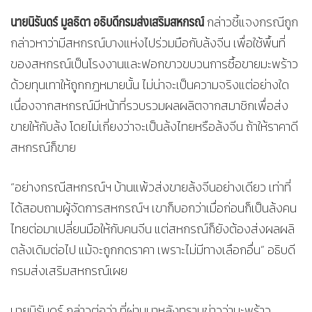
นายนิรันดร์ มูลธิดา อธิบดีกรมส่งเสริมสหกรณ์
กล่าวชี้แจงกรณีถูก
กล่าวหาว่ามีสหกรณ์บางแห่งไปร่วมมือกับล้งจีน เพื่อใช้พื้นที่
ของสหกรณ์เป็นโรงงานและฟอกขาวขบวนการซื้อขายมะพร้าว
ด้วยทุนเทาให้ถูกกฎหมายนั้น ไม่น่าจะเป็นความจริงแต่อย่างใด
เนื่องจากสหกรณ์มีหน้าที่รวบรวมผลผลิตจากสมาชิกเพื่อส่ง
ขายให้กับล้ง โดยไม่เกี่ยงว่าจะเป็นล้งไทยหรือล้งจีน ถ้าให้ราคาดี
สหกรณ์ก็ขาย
“อย่างกรณีสหกรณ์ฯ บ้านแพ้วส่งขายล้งจีนอย่างเดียว เท่าที่
ได้สอบถามผู้จัดการสหกรณ์ฯ เขาก็บอกว่าเมื่อก่อนก็เป็นล้งคน
ไทยต่อมาเปลี่ยนมือให้กับคนจีน แต่สหกรณ์ก็ยังต้องส่งผลผลิ
ตล้งเดิมต่อไป แม้จะถูกกดราคา เพราะไม่มีทางเลือกอื่น” อธิบดี
กรมส่งเสริมสหกรณ์เผย
นายนิรันดร์ กล่าวต่อว่า ที่ผ่านมาหลังทราบข่าวว่ามะพร้าว