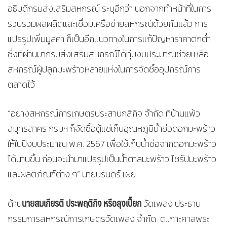
อธิบดีกรมส่งเสริมสหกรณ์ ระบุอีกว่า นอกจากทำหน้าที่ในการ
รวบรวมผลผลิตและเชื่อมเครือข่ายสหกรณ์ด้วยกันแล้ว การ
แปรรูปเพิ่มมูลค่า ก็เป็นอีกแนวทางในการแก้ปัญหาราคาตกต่ำ
ซึ่งที่ผ่านมากรมส่งเสริมสหกรณ์ได้ทุ่มงบประมาณช่วยเหลือ
สหกรณ์ผู้ปลูกมะพร้าวหลายแห่งในการจัดซื้ออุปกรณ์การ
ตลาดไว้
“อย่างสหกรณ์การเกษตรประสานกสิกิจ จำกัด ที่บ้านแพ้ว
สมุทรสาคร กรมฯ ก็จัดซื้อตู้แช่เก็บอุณหภูมิน้ำช่อดอกมะพร้าว
ให้ในปีงบประมาณ พ.ศ. 2567 เพื่อใช้เก็บน้ำช่อจากดอกมะพร้าว
ได้นานขึ้น ก่อนจะนำมาแปรรูปเป็นน้ำตาลมะพร้าว ไซรัปมะพร้าว
และผลิตภัณฑ์ต่าง ๆ” นายนิรันดร์ เผย
นายสมเกียรติ ประพฤติกิจ
หรือลุงเปี๊ยก
ด้าน
วัดเพลง ประธาน
กรรมการสหกรณ์การเกษตรวัดเพลง จำกัด ต.เกาะศาลพระ