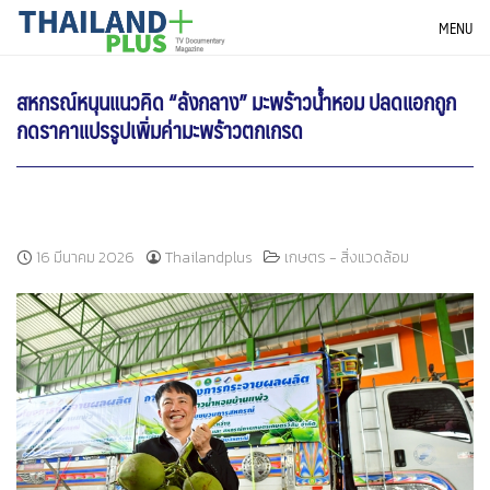
Skip
THAILANDPLUS NEWS
MENU
to
content
สหกรณ์หนุนแนวคิด “ล้งกลาง” มะพร้าวน้ำหอม ปลดแอกถูก
กดราคาแปรรูปเพิ่มค่ามะพร้าวตกเกรด
16 มีนาคม 2026
Thailandplus
เกษตร - สิ่งแวดล้อม