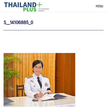
Skip
THAILANDPLUS NEWS
MENU
to
content
S__14106885_0