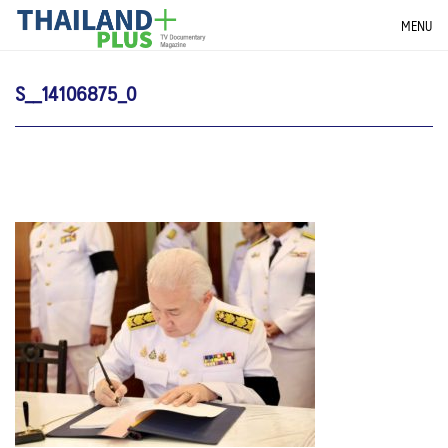
Skip
THAILANDPLUS NEWS
MENU
to
content
S__14106875_0