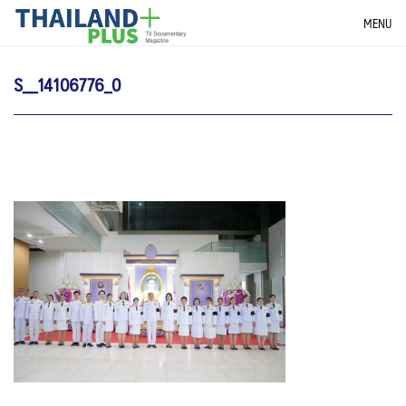
Skip
THAILANDPLUS NEWS
MENU
to
content
S__14106776_0