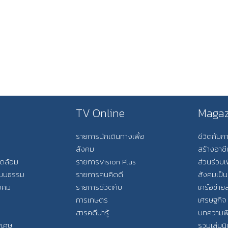
TV Online
Magaz
รายการนักเดินทางเพื่อ
ชีวิตกับ
สังคม
สร้างอาช
วดล้อม
รายการVision Plus
ส่วนร่วมเ
วัฒนธรรม
รายการคนคิดดี
สังคมเป็น
ังคม
รายการชีวิตกับ
เครือข่ายส
การเกษตร
เศรษฐกิจ
สารคดีน่ารู้
บทความพ
พิเศษ
รวมเล่มน