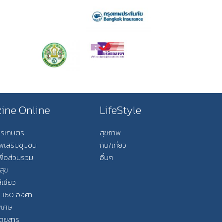
ine Online
LifeStyle
การเกษตร
สุขภาพ
ีพเสริมชุมชน
กิน/เที่ยว
พื่อส่วนรวม
อื่นๆ
สุข
ีเขียว
 360 องศา
ิเศษ
ิตยสาร