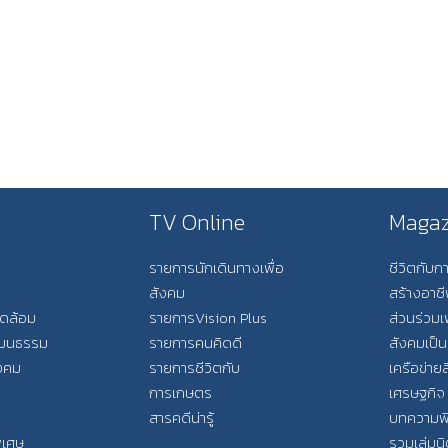
TV Online
Magaz
รายการนักเดินทางเพื่อ
ชีวิตกับ
สังคม
สร้างอาช
วดล้อม
รายการVision Plus
ส่วนร่วมเ
วัฒนธรรม
รายการคนคิดดี
สังคมเป็น
ังคม
รายการชีวิตกับ
เครือข่ายส
การเกษตร
เศรษฐกิจ
สารคดีน่ารู้
บทความพ
พิเศษ
รวมเล่มน