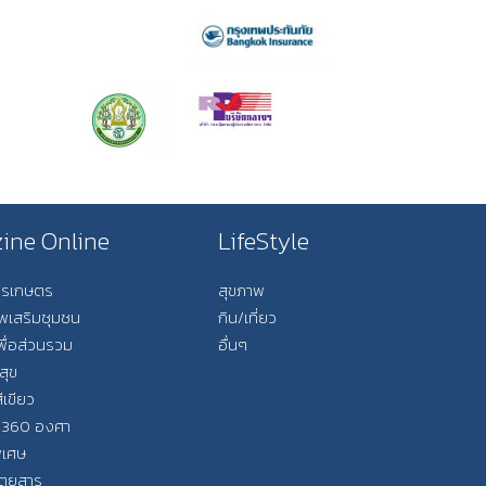
ine Online
LifeStyle
การเกษตร
สุขภาพ
ีพเสริมชุมชน
กิน/เที่ยว
พื่อส่วนรวม
อื่นๆ
สุข
ีเขียว
 360 องศา
ิเศษ
ิตยสาร