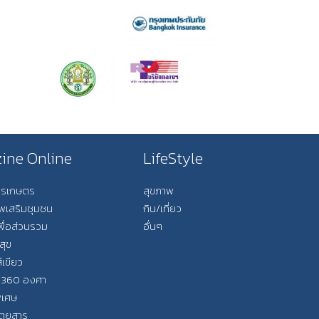
ine Online
LifeStyle
การเกษตร
สุขภาพ
ีพเสริมชุมชน
กิน/เที่ยว
พื่อส่วนรวม
อื่นๆ
สุข
ีเขียว
 360 องศา
ิเศษ
ิตยสาร