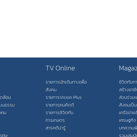
TV Online
Magaz
รายการนักเดินทางเพื่อ
ชีวิตกับ
สังคม
สร้างอาช
วดล้อม
รายการVision Plus
ส่วนร่วมเ
วัฒนธรรม
รายการคนคิดดี
สังคมเป็น
ังคม
รายการชีวิตกับ
เครือข่ายส
การเกษตร
เศรษฐกิจ
สารคดีน่ารู้
บทความพ
พิเศษ
รวมเล่มน