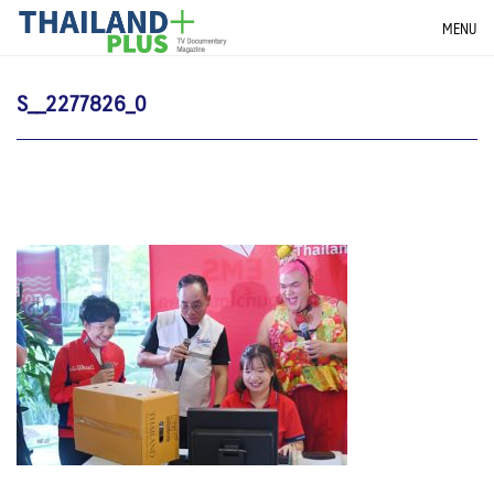
Skip
THAILANDPLUS NEWS
MENU
to
content
S__2277826_0