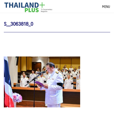
Skip
THAILANDPLUS NEWS
MENU
to
content
S__3063818_0