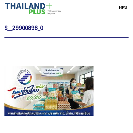
Skip
THAILANDPLUS NEWS
MENU
to
content
S__29900898_0