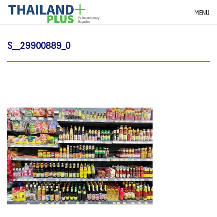
Skip
THAILANDPLUS NEWS
MENU
to
content
S__29900889_0