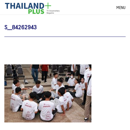
Skip
THAILANDPLUS NEWS
MENU
to
content
S__84262943