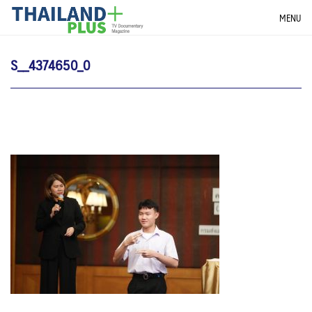
Skip
THAILANDPLUS NEWS
MENU
to
content
S__4374650_0