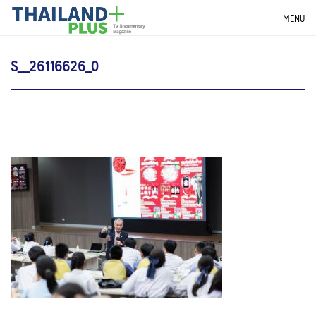
Skip
THAILANDPLUS NEWS
MENU
to
content
S__26116626_0