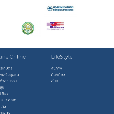
ine Online
LifeStyle
การเกษตร
สุขภาพ
ีพเสริมชุมชน
กิน/เที่ยว
พื่อส่วนรวม
อื่นๆ
สุข
ีเขียว
 360 องศา
ิเศษ
ิตยสาร