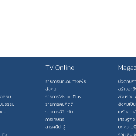
TV Online
Magaz
รายการนักเดินทางเพื่อ
ชีวิตกับ
สังคม
สร้างอาช
วดล้อม
รายการVision Plus
ส่วนร่วมเ
วัฒนธรรม
รายการคนคิดดี
สังคมเป็น
ังคม
รายการชีวิตกับ
เครือข่ายส
การเกษตร
เศรษฐกิจ
สารคดีน่ารู้
บทความพ
พิเศษ
รวมเล่มน