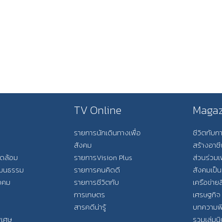
TV Online
Magaz
รายการนักเดินทางเพื่อ
ชีวิตกับ
สังคม
สร้างอาช
วดล้อม
รายการVision Plus
ส่วนร่วมเ
วัฒนธรรม
รายการคนคิดดี
สังคมเป็น
ังคม
รายการชีวิตกับ
เครือข่ายส
การเกษตร
เศรษฐกิจ
สารคดีน่ารู้
บทความพ
พิเศษ
รวมเล่มน