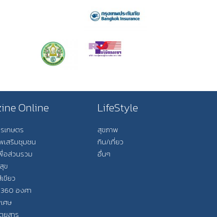
ine Online
LifeStyle
การเกษตร
สุขภาพ
ีพเสริมชุมชน
กิน/เที่ยว
พื่อส่วนรวม
อื่นๆ
สุข
ีเขียว
 360 องศา
ิเศษ
ิตยสาร