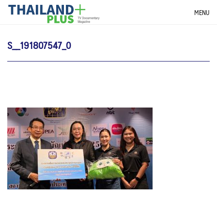
Skip
THAILANDPLUS NEWS
MENU
to
content
S__191807547_0