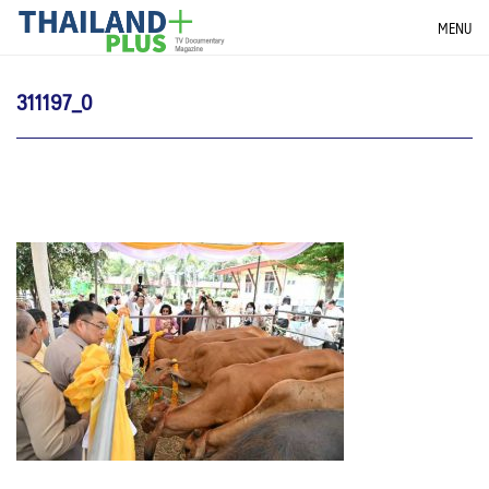
Skip
THAILANDPLUS NEWS
MENU
to
content
311197_0