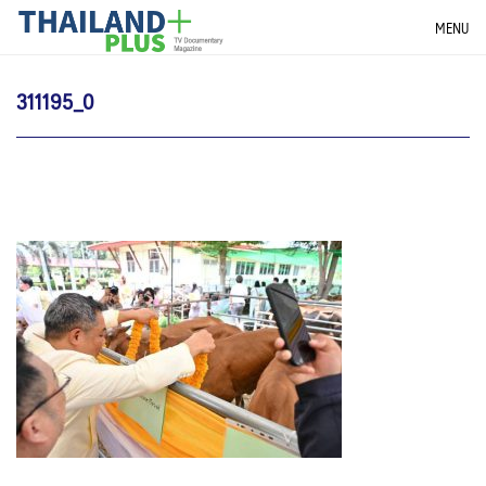
Skip
THAILANDPLUS NEWS
MENU
to
content
311195_0