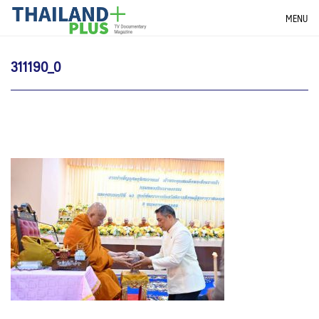
Skip
THAILANDPLUS NEWS
MENU
to
content
311190_0