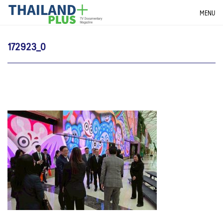
Skip
THAILANDPLUS NEWS
MENU
to
content
172923_0