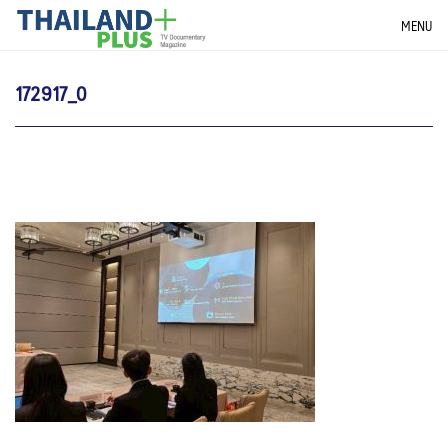
Skip
THAILANDPLUS NEWS
MENU
to
content
172917_0