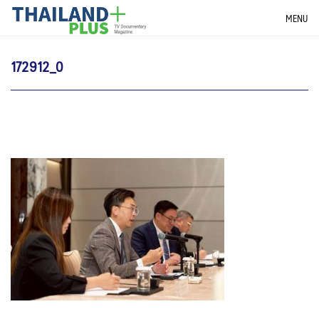
Skip
THAILANDPLUS NEWS
MENU
to
content
172912_0