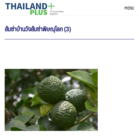
Skip
THAILANDPLUS NEWS
MENU
to
content
ส้มซ่าบ้านวังส้มซ่าพิษณุโลก (3)