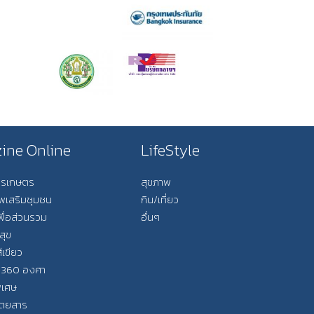
ine Online
LifeStyle
การเกษตร
สุขภาพ
ีพเสริมชุมชน
กิน/เที่ยว
พื่อส่วนรวม
อื่นๆ
สุข
ีเขียว
 360 องศา
ิเศษ
ิตยสาร