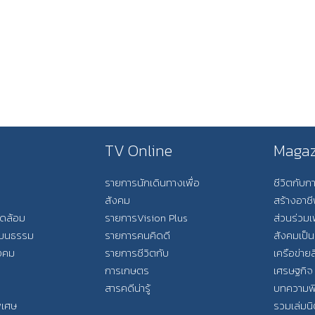
TV Online
Magaz
รายการนักเดินทางเพื่อ
ชีวิตกับ
สังคม
สร้างอาช
วดล้อม
รายการVision Plus
ส่วนร่วมเ
วัฒนธรรม
รายการคนคิดดี
สังคมเป็น
ังคม
รายการชีวิตกับ
เครือข่ายส
การเกษตร
เศรษฐกิจ
สารคดีน่ารู้
บทความพ
พิเศษ
รวมเล่มน