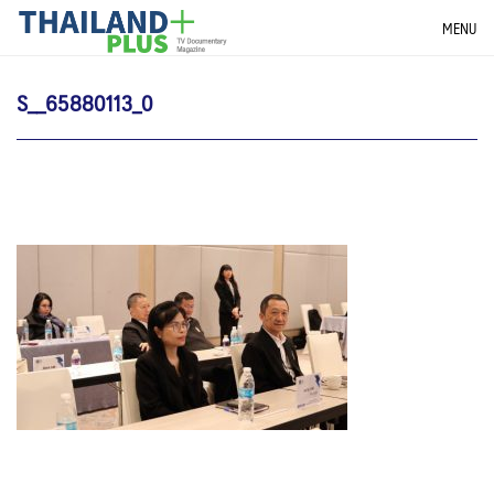
Skip
THAILANDPLUS NEWS
MENU
to
content
S__65880113_0