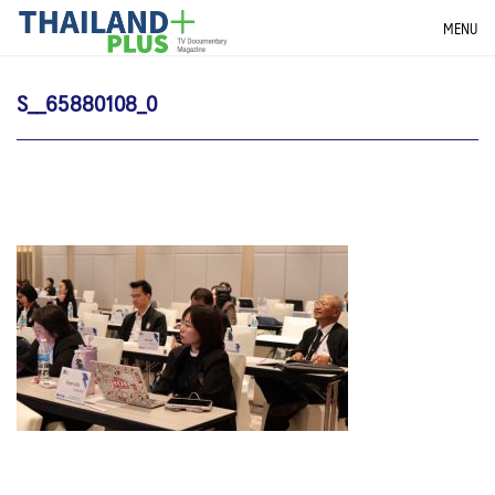
Skip
THAILANDPLUS NEWS
MENU
to
content
S__65880108_0