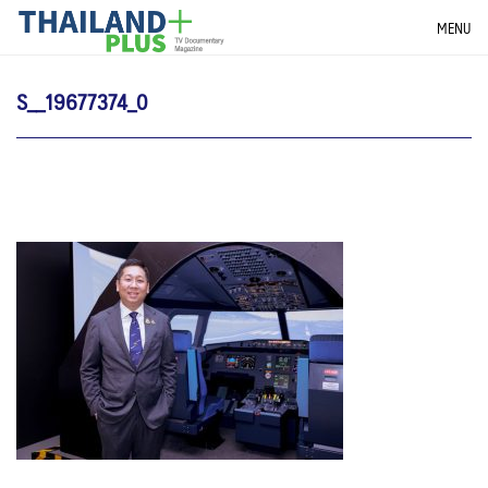
Skip
THAILANDPLUS NEWS
MENU
to
content
S__19677374_0