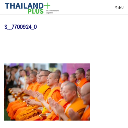
Skip
THAILANDPLUS NEWS
MENU
to
content
S__7700924_0