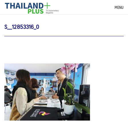
Skip
THAILANDPLUS NEWS
MENU
to
content
S__12853316_0