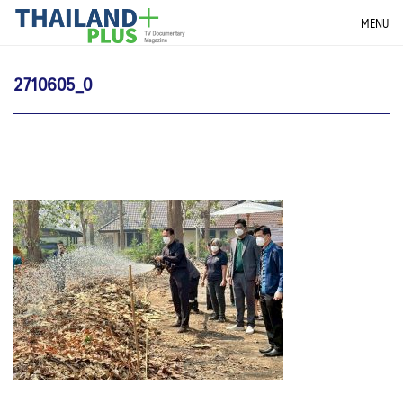
Skip
THAILANDPLUS NEWS
MENU
to
content
2710605_0