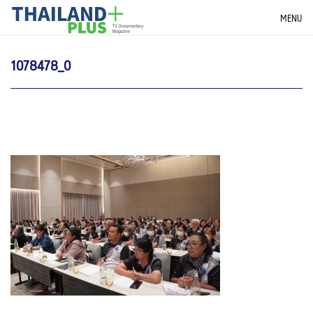
Skip
THAILANDPLUS NEWS
MENU
to
content
1078478_0