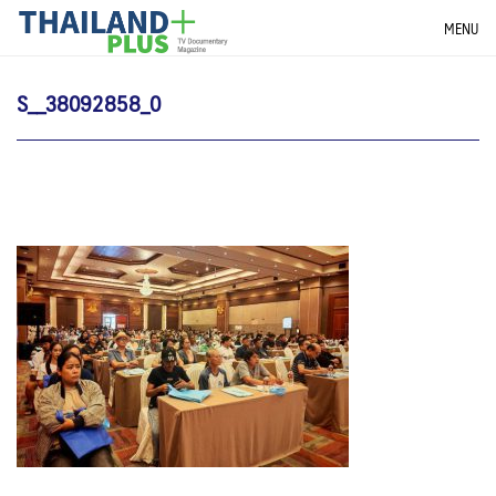
Skip
THAILANDPLUS NEWS
MENU
to
content
S__38092858_0