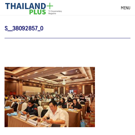
Skip
THAILANDPLUS NEWS
MENU
to
content
S__38092857_0