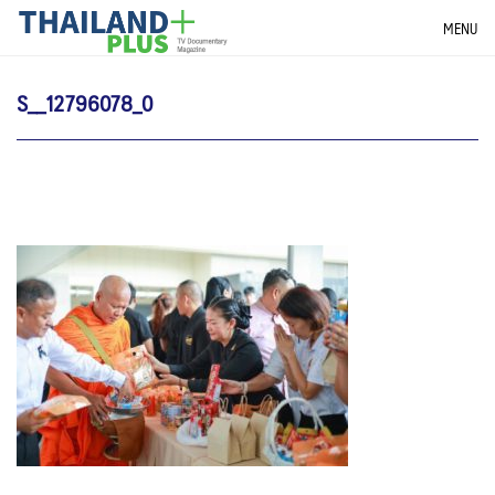
Skip
THAILANDPLUS NEWS
MENU
to
content
S__12796078_0