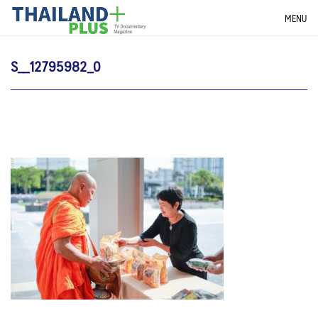
Skip
THAILANDPLUS NEWS
MENU
to
content
S__12795982_0