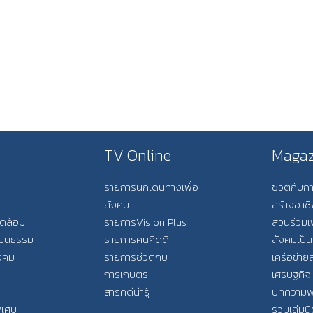
TV Online
Magaz
รายการนักเดินทางเพื่อ
ชีวิตกับ
สังคม
สร้างอาช
วดล้อม
รายการVision Plus
ส่วนร่วมเ
วัฒนธรรม
รายการคนคิดดี
สังคมเป็น
ังคม
รายการชีวิตกับ
เครือข่ายส
การเกษตร
เศรษฐกิจ
สารคดีน่ารู้
บทความพ
พิเศษ
รวมเล่มน