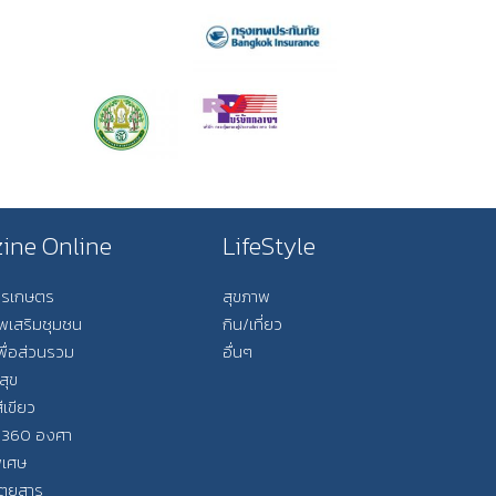
ine Online
LifeStyle
การเกษตร
สุขภาพ
ีพเสริมชุมชน
กิน/เที่ยว
พื่อส่วนรวม
อื่นๆ
สุข
ีเขียว
 360 องศา
ิเศษ
ิตยสาร